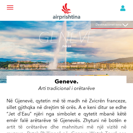
GENEVE
Destinacionet tona
Destinacionet tona
ZVICËR
GENEVE
ZVICËR
Geneve.
Arti tradicional i orëtarëve
Në Gjenevë, qytetin më të madh në Zvicrën franceze,
aftësitë e orëtarëve Zvicran. Kurse në bregun e liqenit
I`Innovation, ku shkenca mund të përjetohet nga të
sillet gjithqka në drejtim të orës. A e keni ditur se edhe
“Bains de Paquis” jo vetëm që mund të relaksoheni
“Jet d`Eau” njëri nga simbolet e qytetit mbanë këtë
gjatë gjithë vitit por ta zbuloni edhe orën e luleve, e cila
emër falë arëtarëve të Gjenevës. Zhytuni në botën e
përbëhet nga 6.500 lloje të luleve. Po ashtu, përtej artit
artit të orëtarëve dhe mahnituni më një vizitë në
të orëtarëve, qyteti multikulturor në liqenin e Gjenevës