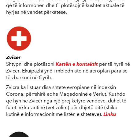
që të informohen dhe t`i plotësojnë kushtet aktuale të
hyrjes në vendet përkatëse.
Zvicër
Shtypni dhe plotësoni
Kartën e kontaktit
për të hyrë në
Zvicër. Ekuipazhi ynë i mbledh ato në aeroplan para se
të zbarkoni në Cyrih.
Zvicra ka listuar disa shtete evropiane në indeksin
Corona, përfshirë edhe Maqedoninë e Veriut. Kushdo
që hyn në Zvicër nga një prej këtyre vendeve, duhet të
futet në karantinë (vetizolim) për dhjetë ditë (shiko
kutinë e informacionit me listën e shteteve).
Linku