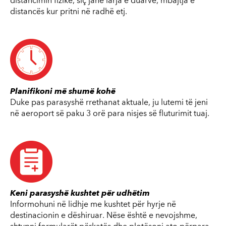
distancimin fizike, siç janë larja e duarve, mbajtja e
distancës kur pritni në radhë etj.
Planifikoni më shumë kohë
Duke pas parasyshë rrethanat aktuale, ju lutemi të jeni
në aeroport së paku 3 orë para nisjes së fluturimit tuaj.
Keni parasyshë kushtet për udhëtim
Informohuni në lidhje me kushtet për hyrje në
destinacionin e dëshiruar. Nëse është e nevojshme,