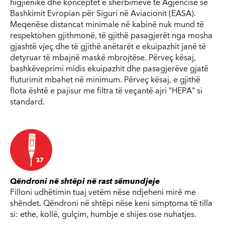
higjienike dhe konceptet e shërbimeve të Agjencisë së
Bashkimit Evropian për Siguri në Aviacionit (EASA).
Meqenëse distancat minimale në kabinë nuk mund të
respektohen gjithmonë, të gjithë pasagjerët nga mosha
gjashtë vjeç dhe të gjithë anëtarët e ekuipazhit janë të
detyruar të mbajnë maskë mbrojtëse. Përveç kësaj,
bashkëveprimi midis ekuipazhit dhe pasagjerëve gjatë
fluturimit mbahet në minimum. Përveç kësaj, e gjithë
flota është e pajisur me filtra të veçantë ajri "HEPA" si
standard.
Qëndroni në shtëpi në rast sëmundjeje
Filloni udhëtimin tuaj vetëm nëse ndjeheni mirë me
shëndet. Qëndroni në shtëpi nëse keni simptoma të tilla
si: ethe, kollë, gulçim, humbje e shijes ose nuhatjes.