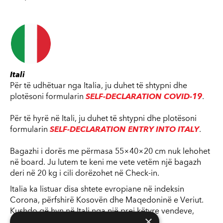
Itali
Për të udhëtuar nga Italia, ju duhet të shtypni dhe
plotësoni formularin
SELF-DECLARATION COVID-19
.
Për të hyrë në Itali, ju duhet të shtypni dhe plotësoni
formularin
SELF-DECLARATION ENTRY INTO ITALY
.
Bagazhi i dorës me përmasa 55×40×20 cm nuk lehohet
në board. Ju lutem te keni me vete vetëm një bagazh
deri në 20 kg i cili dorëzohet në Check-in.
Italia ka listuar disa shtete evropiane në indeksin
Corona, përfshirë Kosovën dhe Maqedoninë e Veriut.
Kushdo që hyn në Itali nga një prej këtyre vendeve,
×
duhet të futet në karantinë (vetizolim) për