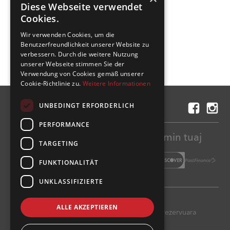
Diese Webseite verwendet
katërmbëdhjetë ditë.
Linku
Cookies.
Wir verwenden Cookies, um die
Benutzerfreundlichkeit unserer Website zu
verbessern. Durch die weitere Nutzung
unserer Webseite stimmen Sie der
Verwendung von Cookies gemäß unserer
Cookie-Richtlinie zu.
Weitere Informationen
UNBEDINGT ERFORDERLICH
Na kontakto
PERFORMANCE
Paguajë lehtë dhe sigurtë fluturimin tuaj
TARGETING
FUNKTIONALITÄT
UNKLASSIFIZIERTE
Ligjore
Impresumi
ALLE AKZEPTIEREN
2025 Air Prishtina AG, Të gjitha të drejtat e rezervuara