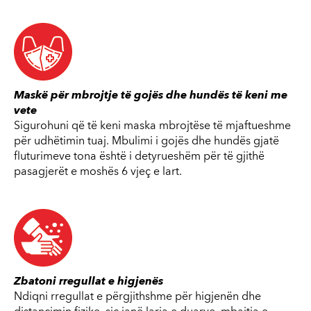
Maskë për mbrojtje të gojës dhe hundës të keni me
vete
Sigurohuni që të keni maska mbrojtëse të mjaftueshme
për udhëtimin tuaj. Mbulimi i gojës dhe hundës gjatë
fluturimeve tona është i detyrueshëm për të gjithë
pasagjerët e moshës 6 vjeç e lart.
Zbatoni rregullat e higjenës
Ndiqni rregullat e përgjithshme për higjenën dhe