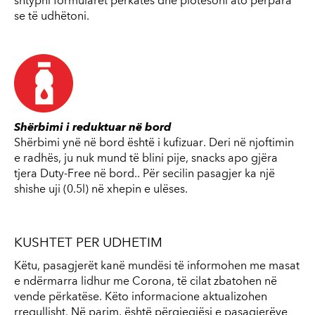
shtypni formularët përkatës dhe plotësoni ato përpara
se të udhëtoni.
Shërbimi i reduktuar në bord
Shërbimi ynë në bord është i kufizuar. Deri në njoftimin
e radhës, ju nuk mund të blini pije, snacks apo gjëra
tjera Duty-Free në bord.. Për secilin pasagjer ka një
shishe uji (0.5l) në xhepin e ulëses.
KUSHTET PER UDHETIM
Këtu, pasagjerët kanë mundësi të informohen me masat
e ndërmarra lidhur me Corona, të cilat zbatohen në
vende përkatëse. Këto informacione aktualizohen
rregullisht. Në parim, është përgjegjësi e pasagjerëve