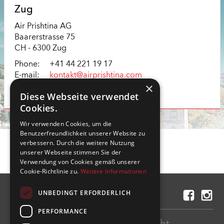
Zug
Air Prishtina AG
Baarerstrasse 75
CH - 6300 Zug
Phone:
+41 44 221 19 17
E-mail:
kontakt@airprishtina.com
×
View in Google Maps
Diese Webseite verwendet
Cookies.
Wir verwenden Cookies, um die
Benutzerfreundlichkeit unserer Website zu
verbessern. Durch die weitere Nutzung
unserer Webseite stimmen Sie der
Verwendung von Cookies gemäß unserer
Cookie-Richtlinie zu.
Weitere Informationen
UNBEDINGT ERFORDERLICH
Contact us
PERFORMANCE