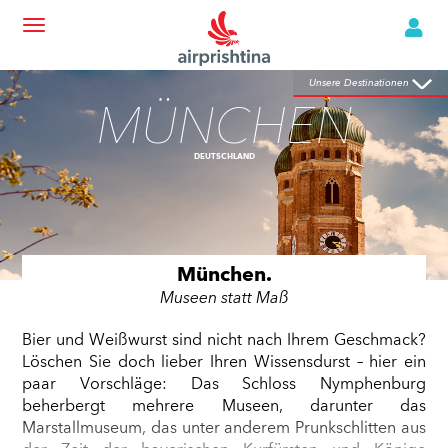
MÜNCHEN
Unsere Destinationen
Unsere Destinationen
DEUTSCHLAND
MÜNCHEN
DEUTSCHLAND
München.
Museen statt Maß
Bier und Weißwurst sind nicht nach Ihrem Geschmack?
Exponaten aus der 200-jährigen Geschichte der
steht Ihnen in einer der Pinakotheken offen. Und wenn
Löschen Sie doch lieber Ihren Wissensdurst – hier ein
weltweit renommierten Porzellanmanufaktur
Sie durch Ausprobieren spielerisch lernen möchten,
paar Vorschläge: Das Schloss Nymphenburg
Nymphenburg. Oder entdecken Sie bei einem
sollten Sie sich ins Deutsche Museum von
beherbergt mehrere Museen, darunter das
Spaziergang durch den Botanischen Garten in kurzer
Meisterwerken der Naturwissenschaft und Technik
Marstallmuseum, das unter anderem Prunkschlitten aus
Zeit Pflanzen und Tiere aus aller Welt, für die Sie sonst