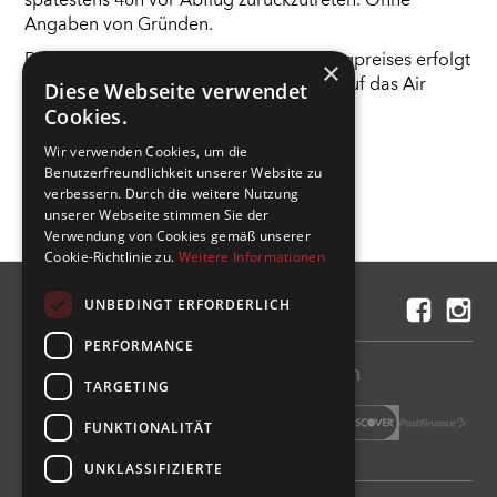
spätestens 48h vor Abflug zurückzutreten. Ohne
Angaben von Gründen.
Die vollständige Rückerstattung des Flugpreises erfolgt
×
ausschliesslich in Form einer Gutschrift auf das Air
Diese Webseite verwendet
Prishtina-Kundenkonto.
Cookies.
Wir verwenden Cookies, um die
Benutzerfreundlichkeit unserer Website zu
verbessern. Durch die weitere Nutzung
unserer Webseite stimmen Sie der
Verwendung von Cookies gemäß unserer
Cookie-Richtlinie zu.
Weitere Informationen
UNBEDINGT ERFORDERLICH
Kontakt
PERFORMANCE
Flug einfach und sicher bezahlen
TARGETING
FUNKTIONALITÄT
UNKLASSIFIZIERTE